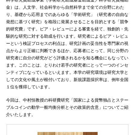
科学研究費助成事業（学術研究助成基金助成金／科学研究費補助
金）は、人文学、社会科学から自然科学まで全ての分野にわた
り、基礎から応用までのあらゆる「学術研究」（研究者の自由な
発想に基づく研究）を格段に発展させることを目的とする「競争
的研究費」です。ピア・レビューによる審査を経て、独創的・先
駆的な研究に対する助成を行います。研究者によるピア・レビュ
ーという検証プロセスの利点は、研究計画の妥当性を専門家の視
点からより正確に判断できるほか、応募者にとって、同じ分野の
研究者に自分の研究がどう評価されるかを知る機会にもなってい
ます。このことは、とりわけ若手の研究者にとって一つのインセ
ンティブになっているといえます。本学の研究環境は研究大学と
しての文化や風土が根付いており、新規課題採択率は、例年全国
１位を獲得しています。
今回は、中村恒教授の科研費研究「国家による貨幣独占とステー
ブルコインの動学一般均衡分析とその政策的含意」についてご紹
介いたします。