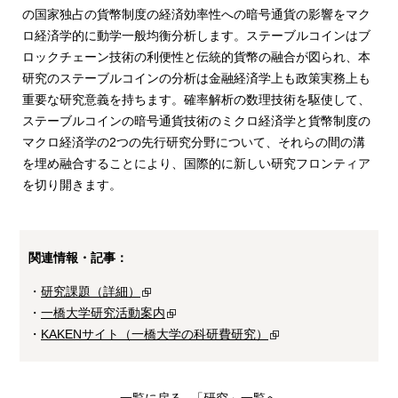
の国家独占の貨幣制度の経済効率性への暗号通貨の影響をマク
ロ経済学的に動学一般均衡分析します。ステーブルコインはブ
ロックチェーン技術の利便性と伝統的貨幣の融合が図られ、本
研究のステーブルコインの分析は金融経済学上も政策実務上も
重要な研究意義を持ちます。確率解析の数理技術を駆使して、
ステーブルコインの暗号通貨技術のミクロ経済学と貨幣制度の
マクロ経済学の2つの先行研究分野について、それらの間の溝
を埋め融合することにより、国際的に新しい研究フロンティア
を切り開きます。
関連情報・記事：
・
研究課題（詳細）
・
一橋大学研究活動案内
・
KAKENサイト（一橋大学の科研費研究）
一覧に戻る
「研究」一覧へ