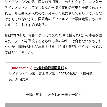
サイモン・シンの語り口は非専門家にも分かりやすく、エンター
テインメントとして楽しみながら暗号技術の歴史と基礎に触れら
れる（私自身も素人なので、分かった気にさせてもらっているだ
けかもしれないが）。同著者の『フェルマーの最終定理』も非常
に面白く、おすすめである。
私は学部時代、青春18きっぷで鈍行列車に揺られながら本書を読
んだ。タイパを重視するとされる今の学生には合わないかもしれ
ないが、興味があれば本書を携え、時間を贅沢に使う旅に出てみ
てはどうだろうか。
【Information】
一橋大学附属図書館
サイモン・シン著、青木薫／訳（2007/06/28）『暗号解
読』新潮文庫
一覧に戻る
「わたしの一冊」一覧へ