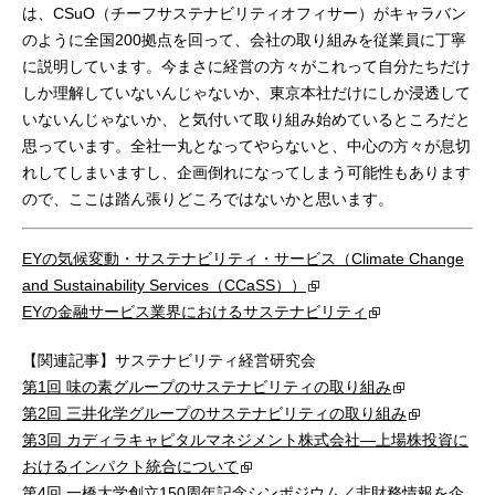
は、CSuO（チーフサステナビリティオフィサー）がキャラバン
のように全国200拠点を回って、会社の取り組みを従業員に丁寧
に説明しています。今まさに経営の方々がこれって自分たちだけ
しか理解していないんじゃないか、東京本社だけにしか浸透して
いないんじゃないか、と気付いて取り組み始めているところだと
思っています。全社一丸となってやらないと、中心の方々が息切
れしてしまいますし、企画倒れになってしまう可能性もあります
ので、ここは踏ん張りどころではないかと思います。
EYの気候変動・サステナビリティ・サービス（Climate Change
and Sustainability Services（CCaSS））
EYの金融サービス業界におけるサステナビリティ
【関連記事】サステナビリティ経営研究会
第1回 味の素グループのサステナビリティの取り組み
第2回 三井化学グループのサステナビリティの取り組み
第3回 カディラキャピタルマネジメント株式会社―上場株投資に
おけるインパクト統合について
第4回 一橋大学創立150周年記念シンポジウム／非財務情報を企