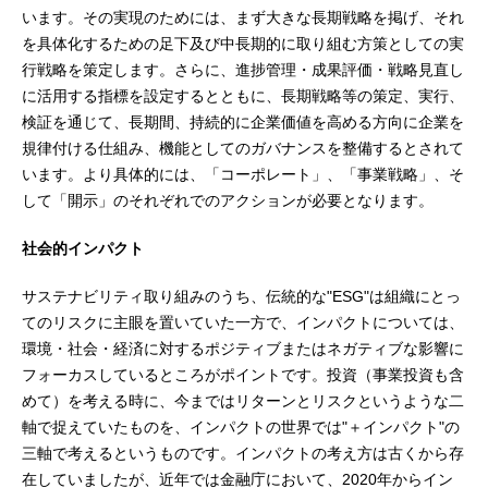
います。その実現のためには、まず大きな長期戦略を掲げ、それ
を具体化するための足下及び中長期的に取り組む方策としての実
行戦略を策定します。さらに、進捗管理・成果評価・戦略見直し
に活用する指標を設定するとともに、長期戦略等の策定、実行、
検証を通じて、長期間、持続的に企業価値を高める方向に企業を
規律付ける仕組み、機能としてのガバナンスを整備するとされて
います。より具体的には、「コーポレート」、「事業戦略」、そ
して「開示」のそれぞれでのアクションが必要となります。
社会的インパクト
サステナビリティ取り組みのうち、伝統的な"ESG"は組織にとっ
てのリスクに主眼を置いていた一方で、インパクトについては、
環境・社会・経済に対するポジティブまたはネガティブな影響に
フォーカスしているところがポイントです。投資（事業投資も含
めて）を考える時に、今まではリターンとリスクというような二
軸で捉えていたものを、インパクトの世界では"＋インパクト"の
三軸で考えるというものです。インパクトの考え方は古くから存
在していましたが、近年では金融庁において、2020年からイン