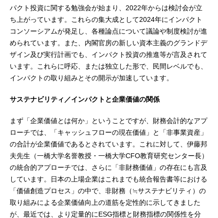
パクト投資に関する勉強会が始まり、2022年からは検討会が立
ち上がっています。これらの集大成として2024年にインパクト
コンソーシアムが発足し、各種論点について議論や制度検討が進
められています。また、内閣官房の新しい資本主義のグランドデ
ザイン及び実行計画でも、インパクト投資の推進等が言及されて
います。これらに呼応、または独立した形で、民間レベルでも、
インパクトの取り組みとその開示が加速しています。
サステナビリティ／インパクトと企業価値の関係
まず「企業価値とは何か」ということですが、財務会計的なアプ
ローチでは、「キャッシュフローの現在価値」と「非事業資産」
の合計が企業価値であるとされています。これに対して、伊藤邦
夫先生（一橋大学名誉教授・一橋大学CFO教育研究センター長）
の統合的アプローチでは、さらに「非財務価値」の存在にも言及
しています。日本の上場企業はこれまでも統合報告書等における
「価値創造プロセス」の中で、非財務（≒サステナビリティ）の
取り組みによる企業価値向上の道筋を定性的に示してきました
が、最近では、より定量的にESG指標と財務指標の関係性を分