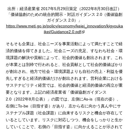
出所：経済産業省 2017年5月29日策定（2022年8月30日改訂）
「価値協創のための統合的開示・対話ガイダンス 2.0（価値協創
ガイダンス 2.0）」
https://www.meti.go.jp/policy/economy/keiei_innovation/kigyouka
ikei/Guidance2.0.pdf
そもそも企業は、社会ニーズを事業活動によって満たすことで経
済的価値を得てきました。社会ニーズの充足、すなわち社会・環
境課題の解決や貢献によって、社会的価値も創出されます。これ
が本業とは別枠で行われると、社会貢献として社会的価値ばかり
が創出され、他方で社会・環境課題よりも自社の売上・利益を優
先しすぎると経済的価値だけが創出されます。営利企業における
サステナビリティ経営では、社会的価値と経済的価値の両立が重
要となります。上記の経済産業省「価値協創ガイダンス
2.0（2022年8月公表）」の図では、左側にAs-is（現在の姿）、
右側にTo-be（目指す姿）があり、左から右に向かう真ん中にサ
ステナブル課題（社会課題）に由来するリスクと機会が存在して
いるとしています。リスクに対応しつつ、機会をしっかりと生か
していくことで、右側の「目指す姿」に向かえることが示されて