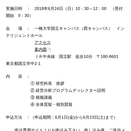
実施日時 ： 2018年6月24日（日）10：30～12：00 （受付
開始 9：30）
会 場 ： 一橋大学国立キャンパス（西キャンパス） イン
テリジェントホール
アクセス
案内図
ＪＲ中央線 国立駅 徒歩10分 〒180-8601
東京都国立市中2-1
内 容 ：
① 研究科長 挨拶
②
経営分析プログラム
ディレクター説明
③ 模擬講義
④ 全体質疑・個別質疑
申込方法 ：（申込期間：6月1日(金)から6月23日(土)まで）
申込専用サイト
よりお申込み下さい。申し込み後、ご返信メ